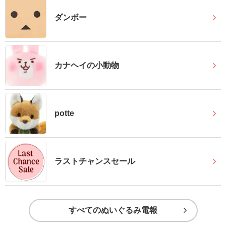
ス
ダンボー
ハ
ー
ト
カナヘイの小動物
電
報
ラ
potte
ボ
お
問
ラストチャンスセール
い
合
わ
すべてのぬいぐるみ電報
せ