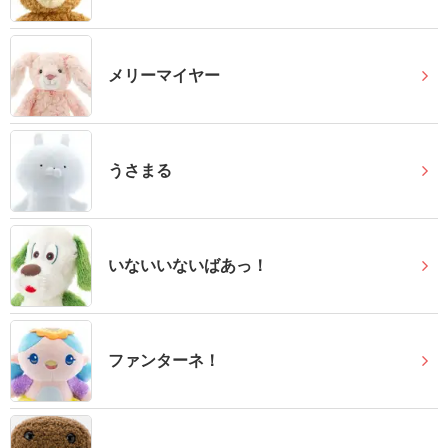
結
婚
式
メリーマイヤー
に
贈
る
うさまる
電
報-
Tips
集
いないいないばあっ！
お
悔
ファンターネ！
や
み
に