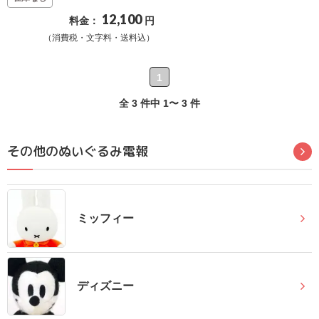
12,100
確
料金：
円
認
（消費税・文字料・送料込）
（非
会
1
員
全 3 件中 1〜 3 件
の
方）
その他のぬいぐるみ電報
ご
利
用
ミッフィー
ガ
イ
ド
ディズニー
電