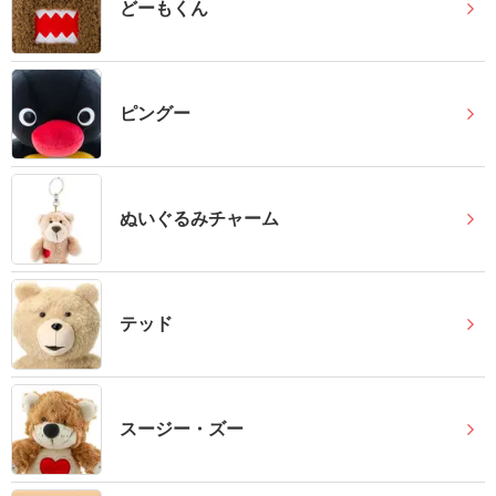
どーもくん
送
る
電
報-
ピングー
Tips
集
ぬいぐるみチャーム
法
人
会
員
テッド
向
け
サ
スージー・ズー
ー
ビ