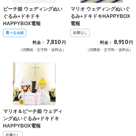
最
ピーチ姫 ウェディングぬい
マリオ ウェディングぬいぐ
短
ぐるみ+ドキドキ
るみ+ドキドキHAPPYBOX
お
HAPPYBOX電報
電報
届
選べる台紙
在庫なし
け
7,810
8,910
料金：
円
料金：
円
日
（消費税・文字料・送料込）
（消費税・文字料・送料込）
検
索
ご
注
文
内
マリオ＆ピーチ姫 ウェディ
容
ングぬいぐるみ+ドキドキ
HAPPYBOX電報
の
ご
在庫なし