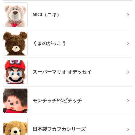
報
マ
NICI（ニキ）
ニ
ュ
ア
くまのがっこう
ル・
Q&A
スーパーマリオ オデッセイ
み
ん
な
の
モンチッチ/ベビチッチ
文
集
例
日本製フカフカシリーズ