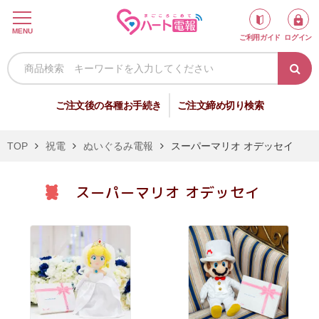
ロ
MENU
ご利用ガイド
ログイン
グ
イ
ン
新
ご注文後の各種お手続き
ご注文締め切り検索
規
会
TOP
祝電
ぬいぐるみ電報
スーパーマリオ オデッセイ
員
登
スーパーマリオ オデッセイ
録
祝
弔
電
電