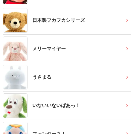
報
マ
日本製フカフカシリーズ
ニ
ュ
ア
ル・
メリーマイヤー
Q&A
み
うさまる
ん
な
の
文
いないいないばあっ！
集
例
ファンターネ！