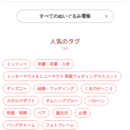
ス
すべてのぬいぐるみ電報
ハ
ー
ト
人気のタグ
電
報
ラ
ミッフィー
卒園・卒業・入学
ボ
ミッキーマウス＆ミニーマウス 和装ウェディングマスコット
お
ディズニー
結婚・ウェディング
くまのがっこう
問
い
カタログギフト
サムシングブルー
バルーン
合
和風・和柄
ペア
誕生日
お香
わ
せ
バッグチャーム
フォトフレーム