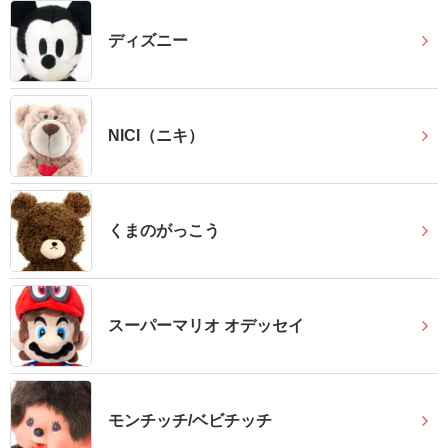
確
ディズニー
認
（非
会
NICI（ニキ）
員
の
方）
くまのがっこう
ご
利
用
スーパーマリオ オデッセイ
ガ
イ
ド
モンチッチ/ベビチッチ
電