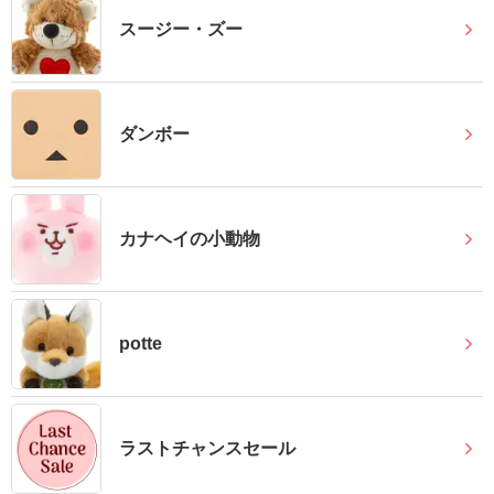
送
スージー・ズー
る
電
報-
ダンボー
Tips
集
法
カナヘイの小動物
人
会
員
potte
向
け
サ
ー
ラストチャンスセール
ビ