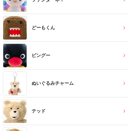
結
婚
式
どーもくん
に
贈
る
電
ピングー
報-
Tips
集
ぬいぐるみチャーム
お
悔
や
テッド
み
に