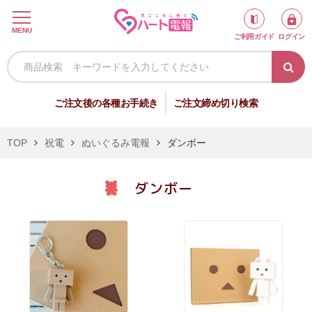
ロ
MENU
ご利用ガイド
ログイン
グ
イ
ン
新
ご注文後の各種お手続き
ご注文締め切り検索
規
会
TOP
祝電
ぬいぐるみ電報
ダンボー
員
登
ダンボー
録
祝
弔
電
電