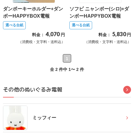
最
ダンボーキーホルダー+ダン
ソフビ ニャンボー(シロ)+ダ
短
ボーHAPPYBOX電報
ンボーHAPPYBOX電報
お
選べる台紙
選べる台紙
届
4,070
5,830
料金：
円
料金：
円
け
（消費税・文字料・送料込）
（消費税・文字料・送料込）
日
検
1
索
全 2 件中 1〜 2 件
ご
その他のぬいぐるみ電報
注
文
内
容
ミッフィー
の
ご