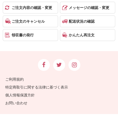
報
ご注文内容の確認・変更
メッセージの確認・変更
マ
ニ
ご注文のキャンセル
配送状況の確認
ュ
ア
領収書の発行
かんたん再注文
ル・
Q&A
み
ん
な
ご利用規約
の
特定商取引に関する法律に基づく表示
文
個人情報保護方針
集
お問い合わせ
例