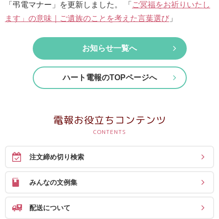
最
「弔電マナー」を更新しました。 「
ご冥福をお祈りいたし
短
ます」の意味｜ご遺族のことを考えた言葉選び
」
お
届
お知らせ一覧へ
け
日
ハート電報のTOPページへ
検
索
電報お役立ちコンテンツ
ご
注
注文締め切り検索
文
内
みんなの文例集
容
の
配送について
ご