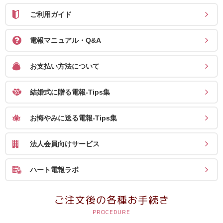
確
ご利用ガイド
認
（非
電報マニュアル・Q&A
会
お支払い方法について
員
の
結婚式に贈る電報-Tips集
方）
お悔やみに送る電報-Tips集
ご
利
法人会員向けサービス
用
ガ
ハート電報ラボ
イ
ド
ご注文後の各種お手続き
電