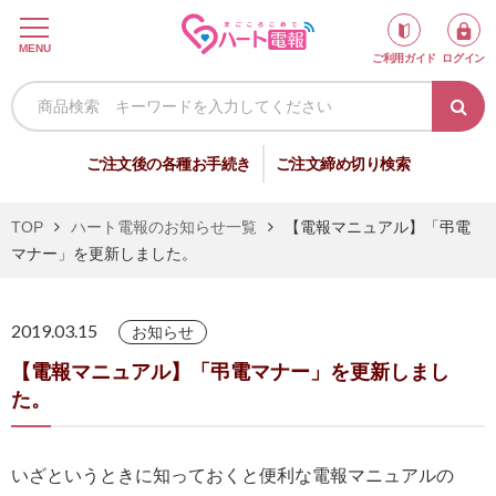
ロ
MENU
ご利用ガイド
ログイン
グ
イ
ン
新
ご注文後の各種お手続き
ご注文締め切り検索
規
会
TOP
ハート電報のお知らせ一覧
【電報マニュアル】「弔電
員
マナー」を更新しました。
登
録
2019.03.15
お知らせ
【電報マニュアル】「弔電マナー」を更新しまし
祝
弔
た。
電
電
いざというときに知っておくと便利な電報マニュアルの