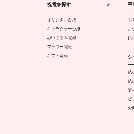
祝電を探す
弔
オリジナル台紙
弔
キャラクター台紙
お
ぬいぐるみ電報
供
フラワー電報
ギフト電報
シ
結
結
誕
ビ
お