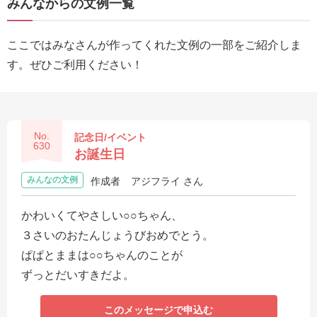
みんなからの文例一覧
送
る
ここではみなさんが作ってくれた文例の一部をご紹介しま
電
す。ぜひご利用ください！
報-
Tips
集
No.
記念日/イベント
法
630
お誕生日
人
みんなの文例
作成者
アジフライ さん
会
員
かわいくてやさしい○○ちゃん、
向
３さいのおたんじょうびおめでとう。
け
ぱぱとままは○○ちゃんのことが
サ
ずっとだいすきだよ。
ー
ビ
このメッセージで申込む