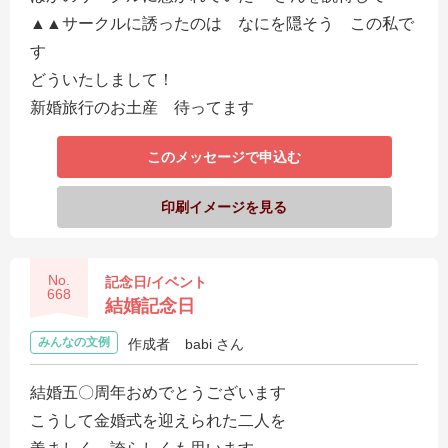
▲▲サークルに誘ったのは なにを隠そう この私で
す
どういたしまして！
新婚旅行のお土産 待ってます
このメッセージで申込む
印刷イメージを見る
No.
記念日/イベント
668
結婚記念日
みんなの文例
作成者
babi さん
結婚五〇周年おめでとうございます
こうして金婚式を迎えられた二人を