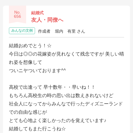
No.
結婚式
656
友人・同僚へ
みんなの文例
作成者
堀内 有里 さん
結婚おめでとう！☆
今日は◎◎の花嫁姿が見れなくて残念ですが 美しい晴
れ姿を想像して
ついニヤついております^^
高校で出逢って 早十数年・・早いね！！
もちろん高校生の時の思い出は数えきれないけど
社会人になってからみんなで行ったディズニーランド
での自由な感じが
とても心地よく楽しかったのを覚えています♪
結婚してもまた行こうね☆