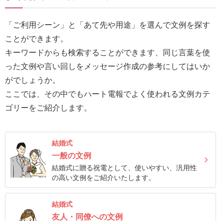
報
マ
「ご利用シーン」と「あて先や用途」を選んで文例を探す
ニ
ことができます。
ュ
キーワードからも検索することができます、同じ言葉を使
ア
った文例や言い回しをメッセージ作成の参考にしてはいか
ル・
がでしょうか。
Q&A
ここでは、その中でもハート電報でよく使われる文例カテ
ゴリーをご紹介します。
み
ん
結婚式
な
一般の文例
の
結婚式に贈る祝電として、使いやすい、汎用性
文
の高い文例をご紹介いたします。
集
例
結婚式
友人・同僚への文例