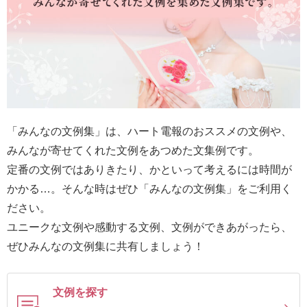
最
短
お
届
け
日
検
「みんなの文例集」は、ハート電報のおススメの文例や、
索
みんなが寄せてくれた文例をあつめた文集例です。
定番の文例ではありきたり、かといって考えるには時間が
かかる…。そんな時はぜひ「みんなの文例集」をご利用く
ご
ださい。
注
ユニークな文例や感動する文例、文例ができあがったら、
文
ぜひみんなの文例集に共有しましょう！
内
容
の
文例を探す
ご