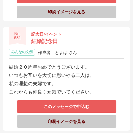
ス
印刷イメージを見る
ハ
ー
No.
記念日/イベント
ト
631
結婚記念日
電
報
みんなの文例
作成者
とよは さん
ラ
結婚２０周年おめでとうございます。
ボ
いつもお互いを大切に思いやる二人は、
お
私の理想の夫婦です。
問
これからも仲良く元気でいてください。
い
このメッセージで申込む
合
わ
印刷イメージを見る
せ