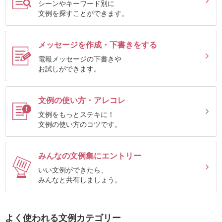
シーンやキーワード別に
確
文例を探すことができます。
認
（非
メッセージを作成・下書きをする
会
電報メッセージの下書きや
員
お試しができます。
の
方）
文例の使い方・アレコレ
文例をもっとステキに！
ご
文例の使い方のコツです。
利
用
みんなの文例集にエントリー
ガ
いい文例ができたら、
イ
みんなと共有しましょう。
ド
よく使われる文例カテゴリー
電