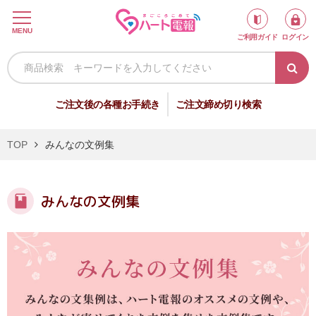
ロ
MENU
ご利用ガイド
ログイン
グ
イ
ン
新
ご注文後の各種お手続き
ご注文締め切り検索
規
会
TOP
みんなの文例集
員
登
録
みんなの文例集
祝
弔
電
電