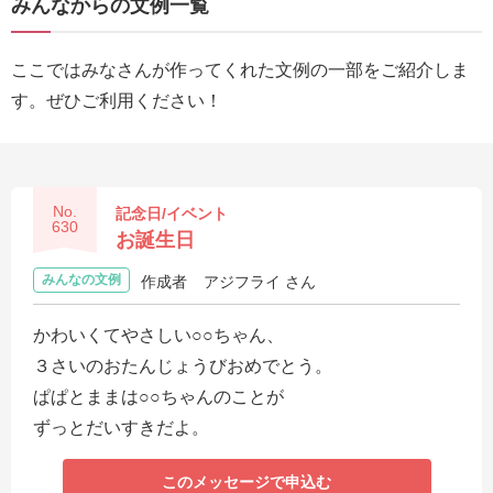
みんなからの文例一覧
送
る
ここではみなさんが作ってくれた文例の一部をご紹介しま
電
す。ぜひご利用ください！
報-
Tips
集
No.
記念日/イベント
法
630
お誕生日
人
みんなの文例
作成者
アジフライ さん
会
員
かわいくてやさしい○○ちゃん、
向
３さいのおたんじょうびおめでとう。
け
ぱぱとままは○○ちゃんのことが
サ
ずっとだいすきだよ。
ー
ビ
このメッセージで申込む