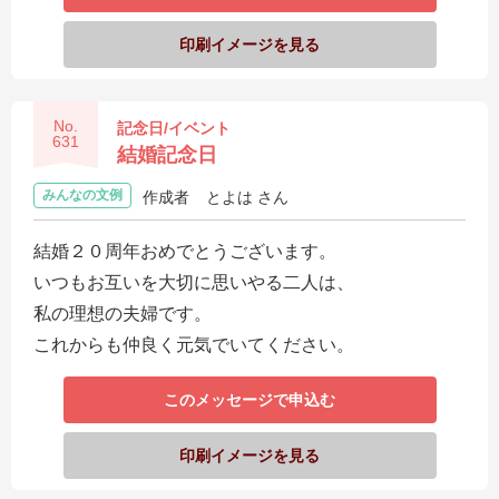
ス
印刷イメージを見る
ハ
ー
No.
記念日/イベント
ト
631
結婚記念日
電
報
みんなの文例
作成者
とよは さん
ラ
結婚２０周年おめでとうございます。
ボ
いつもお互いを大切に思いやる二人は、
お
私の理想の夫婦です。
問
これからも仲良く元気でいてください。
い
このメッセージで申込む
合
わ
印刷イメージを見る
せ