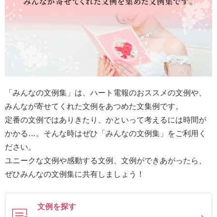
最
短
お
届
け
日
検
「みんなの文例集」は、ハート電報のおススメの文例や、
索
みんなが寄せてくれた文例をあつめた文集例です。
定番の文例ではありきたり、かといって考えるには時間が
かかる…。そんな時はぜひ「みんなの文例集」をご利用く
ご
ださい。
注
ユニークな文例や感動する文例、文例ができあがったら、
文
ぜひみんなの文例集に共有しましょう！
内
容
の
文例を探す
ご