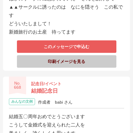
▲▲サークルに誘ったのは なにを隠そう この私で
す
どういたしまして！
新婚旅行のお土産 待ってます
このメッセージで申込む
印刷イメージを見る
No.
記念日/イベント
668
結婚記念日
みんなの文例
作成者
babi さん
結婚五〇周年おめでとうございます
こうして金婚式を迎えられた二人を