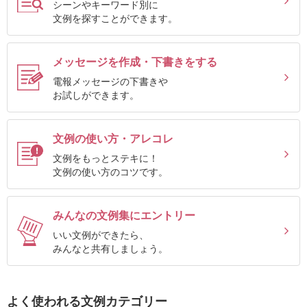
シーンやキーワード別に
確
文例を探すことができます。
認
（非
メッセージを作成・下書きをする
会
電報メッセージの下書きや
員
お試しができます。
の
方）
文例の使い方・アレコレ
文例をもっとステキに！
ご
文例の使い方のコツです。
利
用
みんなの文例集にエントリー
ガ
いい文例ができたら、
イ
みんなと共有しましょう。
ド
よく使われる文例カテゴリー
電