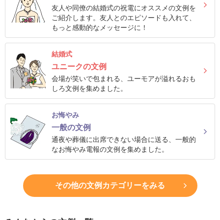
結
友人や同僚の結婚式の祝電にオススメの文例を
ご紹介します。友人とのエピソードも入れて、
婚
もっと感動的なメッセージに！
式
に
結婚式
贈
ユニークの文例
る
会場が笑いで包まれる、ユーモアが溢れるおも
しろ文例を集めました。
電
報-
お悔やみ
Tips
一般の文例
集
通夜や葬儀に出席できない場合に送る、一般的
なお悔やみ電報の文例を集めました。
お
悔
や
その他の文例カテゴリーをみる
み
に