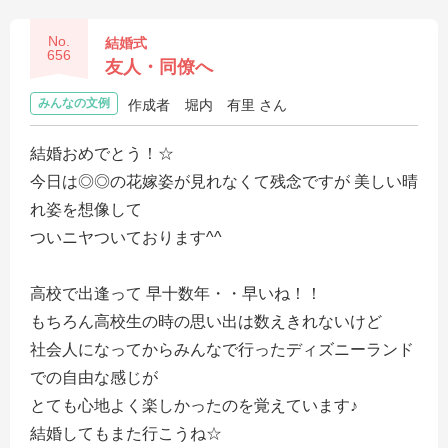
No.
結婚式
656
友人・同僚へ
みんなの文例
作成者
堀内 有里 さん
結婚おめでとう！☆
今日は◎◎の花嫁姿が見れなくて残念ですが 美しい晴
れ姿を想像して
ついニヤついております^^
高校で出逢って 早十数年・・早いね！！
もちろん高校生の時の思い出は数えきれないけど
社会人になってからみんなで行ったディズニーランド
での自由な感じが
とても心地よく楽しかったのを覚えています♪
結婚してもまた行こうね☆