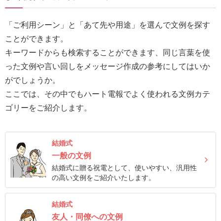
報
マ
「ご利用シーン」と「あて先や用途」を選んで文例を探す
ニ
ことができます。
ュ
キーワードからも検索することができます、同じ言葉を使
ア
った文例や言い回しをメッセージ作成の参考にしてはいか
ル・
がでしょうか。
Q&A
ここでは、その中でもハート電報でよく使われる文例カテ
ゴリーをご紹介します。
み
ん
結婚式
な
一般の文例
の
結婚式に贈る祝電として、使いやすい、汎用性
文
の高い文例をご紹介いたします。
集
例
結婚式
友人・同僚への文例