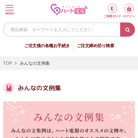
ロ
MENU
ご利用ガイド
ログイン
グ
イ
ン
新
ご注文後の各種お手続き
ご注文締め切り検索
規
会
TOP
みんなの文例集
員
登
録
みんなの文例集
祝
弔
電
電