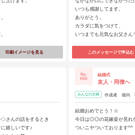
申し上げます。
なかなか口にできなかった
いつも感謝してます。
う。
ありがとう。
カラダに気をつけて、
す。
いつまでも元気なお父さん
印刷イメージを見る
このメッセージで申込む
No.
結婚式
656
友人・同僚へ
みんなの文例
作成者
堀内 
結婚おめでとう！☆
◇◇さんの話をするとき
今日は◎◎の花嫁姿が見れ
に嬉しいです♪
ついニヤついております^^