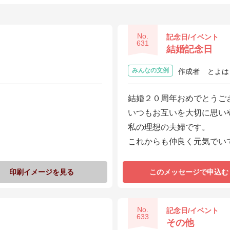
No.
記念日/イベント
631
結婚記念日
みんなの文例
作成者
とよは
結婚２０周年おめでとうご
いつもお互いを大切に思い
私の理想の夫婦です。
これからも仲良く元気でい
印刷イメージを見る
このメッセージで申込む
No.
記念日/イベント
633
その他