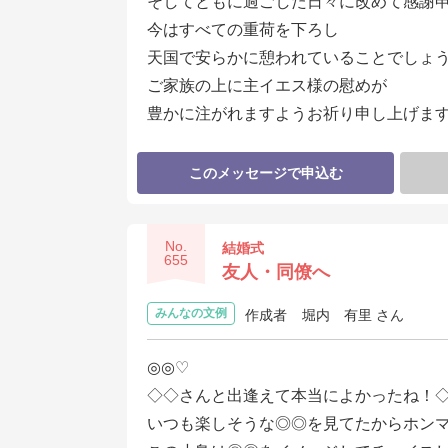
そしてともに過ごした日々に改めて感謝
今はすべての重荷を下ろし
天国で安らかに憩われていることでしょ
ご家族の上に主イエス様の慰めが
豊かに注がれますようお祈り申し上げま
このメッセージで申込む
No.
結婚式
655
友人・同僚へ
みんなの文例
作成者
堀内 有里 さん
◎◎♡
◇◇さんと出逢えて本当によかったね！
いつも楽しそうな◎◎を見てたからホンマ