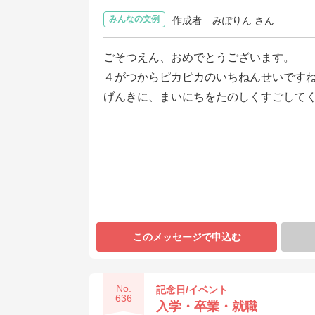
みんなの文例
作成者
みぽりん さん
ごそつえん、おめでとうございます。
４がつからピカピカのいちねんせいです
げんきに、まいにちをたのしくすごして
このメッセージで申込む
No.
記念日/イベント
636
入学・卒業・就職