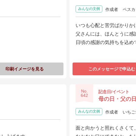
みんなの文例
作成者
ペスカ
いつも心配と苦労ばかりか
父さんには、ほんとうに感
日頃の感謝の気持ちを込め
印刷イメージを見る
このメッセージで申込む
No.
記念日/イベント
642
母の日・父の
みんなの文例
作成者
いちご
面と向かうと照れくさくて