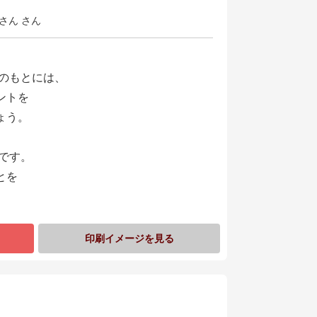
さん さん
んのもとには、
ントを
ょう。
です。
とを
印刷イメージを見る
日