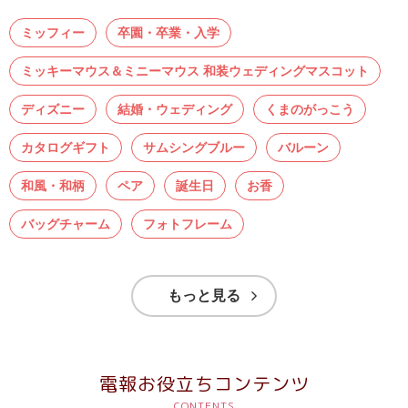
ス
ミッフィー
卒園・卒業・入学
ハ
ミッキーマウス＆ミニーマウス 和装ウェディングマスコット
ー
ト
ディズニー
結婚・ウェディング
くまのがっこう
電
カタログギフト
サムシングブルー
バルーン
報
ラ
和風・和柄
ペア
誕生日
お香
ボ
バッグチャーム
フォトフレーム
お
問
もっと見る
い
合
わ
電報お役立ちコンテンツ
せ