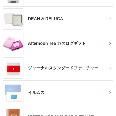
報
マ
DEAN & DELUCA
ニ
ュ
ア
ル・
Afternoon Tea カタログギフト
Q&A
み
ジャーナルスタンダードファニチャー
ん
な
の
文
イルムス
集
例