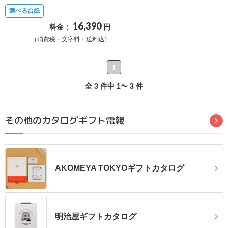
選べる台紙
確
16,390
認
料金：
円
（消費税・文字料・送料込）
（非
会
1
員
の
全 3 件中 1〜 3 件
方）
その他のカタログギフト電報
ご
利
用
ガ
AKOMEYA TOKYOギフトカタログ
イ
ド
明治屋ギフトカタログ
電