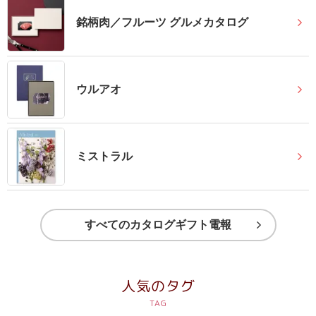
送
銘柄肉／フルーツ グルメカタログ
る
電
報-
Tips
ウルアオ
集
法
ミストラル
人
会
員
向
すべてのカタログギフト電報
け
サ
ー
人気のタグ
ビ