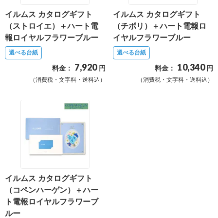
最
イルムス カタログギフト
イルムス カタログギフト
短
（ストロイエ）＋ハート電
（チボリ）＋ハート電報ロ
お
報ロイヤルフラワーブルー
イヤルフラワーブルー
届
選べる台紙
選べる台紙
け
7,920
10,340
料金：
円
料金：
円
日
（消費税・文字料・送料込）
（消費税・文字料・送料込）
検
索
ご
注
文
内
イルムス カタログギフト
容
（コペンハーゲン）＋ハー
ト電報ロイヤルフラワーブ
の
ルー
ご