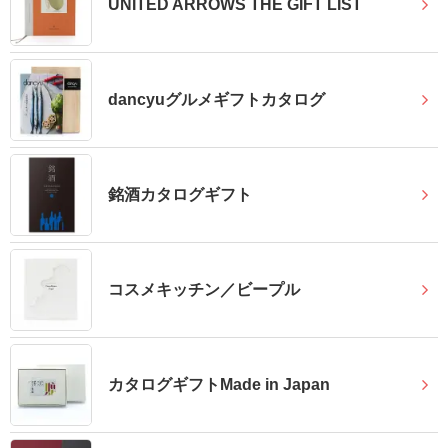
UNITED ARROWS THE GIFT LIST
結
婚
式
に
dancyuグルメギフトカタログ
贈
る
電
銘酒カタログギフト
報-
Tips
集
コスメキッチン／ビープル
お
悔
や
カタログギフトMade in Japan
み
に