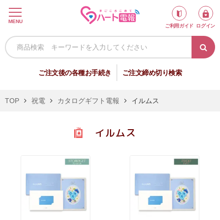
ロ
MENU
ご利用ガイド
ログイン
グ
イ
ン
新
ご注文後の各種お手続き
ご注文締め切り検索
規
会
TOP
祝電
カタログギフト電報
イルムス
員
登
イルムス
録
祝
弔
電
電