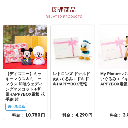
結
関連商品
婚
式
に
贈
る
電
報-
Tips
【ディズニー】ミッ
レトロンズ ドナルド
My Picture 
集
キーマウス＆ミニー
ぬいぐるみ＋ドキド
いぐるみ＋ドキ
マウス 和装ウェディ
キHAPPYBOX電報
APPYBOX電報
ングマスコット＋和
お
風HAPPYBOX電報 花
悔
手鞠 茜
や
選べる台紙
10,780
4,290
3,
み
料金：
円
料金：
円
料金：
に