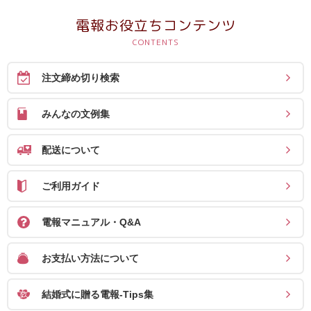
送
電報お役立ちコンテンツ
る
電
報-
注文締め切り検索
Tips
集
みんなの文例集
法
配送について
人
会
ご利用ガイド
員
向
電報マニュアル・Q&A
け
サ
お支払い方法について
ー
結婚式に贈る電報-Tips集
ビ