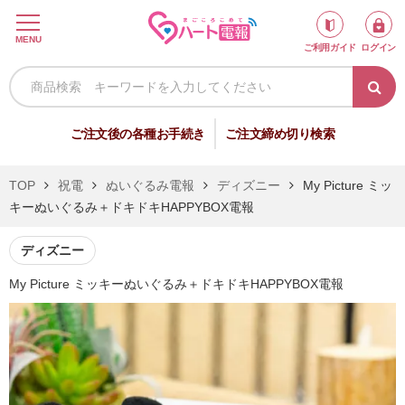
ロ
MENU
ご利用ガイド
ログイン
グ
イ
ン
新
ご注文後の各種お手続き
ご注文締め切り検索
規
会
TOP
祝電
ぬいぐるみ電報
ディズニー
My Picture ミッ
員
キーぬいぐるみ＋ドキドキHAPPYBOX電報
登
録
ディズニー
My Picture ミッキーぬいぐるみ＋ドキドキHAPPYBOX電報
祝
弔
電
電