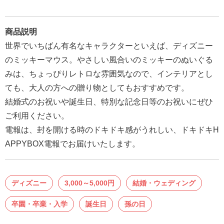
報
マ
商品説明
ニ
世界でいちばん有名なキャラクターといえば、ディズニー
ュ
のミッキーマウス。やさしい風合いのミッキーのぬいぐる
ア
みは、ちょっぴりレトロな雰囲気なので、インテリアとし
ル・
ても、大人の方への贈り物としてもおすすめです。
Q&A
結婚式のお祝いや誕生日、特別な記念日等のお祝いにぜひ
ご利用ください。
み
電報は、封を開ける時のドキドキ感がうれしい、ドキドキH
ん
APPYBOX電報でお届けいたします。
な
の
文
ディズニー
3,000～5,000円
結婚・ウェディング
集
例
卒園・卒業・入学
誕生日
孫の日