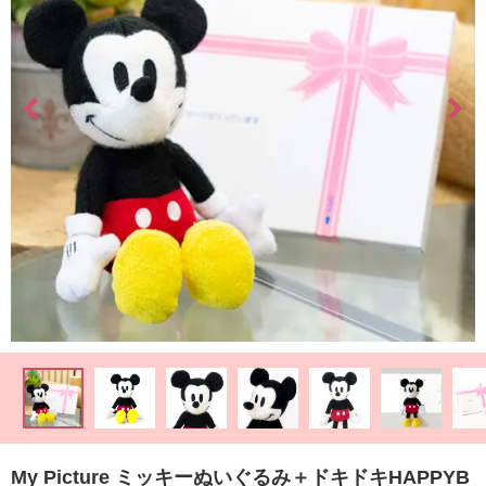
最
短
お
届
け
日
検
索
ご
注
文
内
容
の
My Picture ミッキーぬいぐるみ＋ドキドキHAPPYB
ご