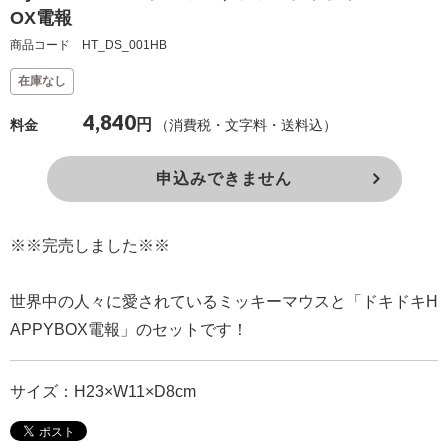
OX電報
確
商品コード HT_DS_001HB
認
（非
在庫なし
会
4,840
円
（消費税・文字料・送料込）
料金
員
の
申込みできません
方）
※※完売しました※※
ご
利
世界中の人々に愛されているミッキーマウスと「ドキドキH
用
APPYBOX電報」のセットです！
ガ
イ
ド
サイズ：H23×W11×D8cm
電