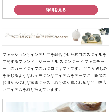
送
る
詳細を見る
電
報-
Tips
集
法
ファッションとインテリアを融合させた独自のスタイルを
人
展開するブランド「ジャーナル スタンダード ファニチャ
会
ー」のカードタイプのカタログギフトです。 どこか親しみ
員
を感じるような和＋モダンなアイテムをテーマに、陶器の
向
お皿から便利な家電グッズ、心と体が喜ぶ和食など、幅広
け
いアイテムを取り揃えています。
サ
ー
ビ