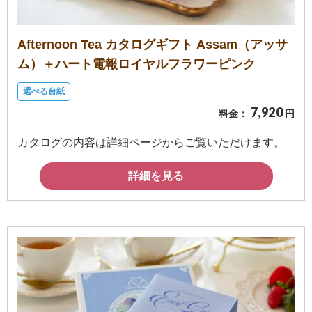
確
認
Afternoon Tea カタログギフト Assam（アッサ
（非
ム）＋ハート電報ロイヤルフラワーピンク
会
選べる台紙
員
7,920
料金：
円
の
方）
カタログの内容は詳細ページからご覧いただけます。
ご
詳細を見る
利
用
ガ
イ
ド
電