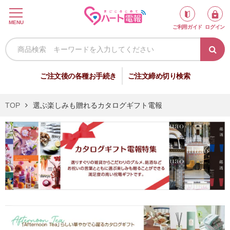
ロ
MENU
ご利用ガイド
ログイン
グ
イ
ン
新
ご注文後の各種お手続き
ご注文締め切り検索
規
会
TOP
選ぶ楽しみも贈れるカタログギフト電報
員
登
録
祝
弔
電
電