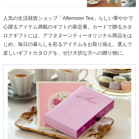
最
短
人気の生活雑貨ショップ「Afternoon Tea」らしい華やかで
お
心躍るアイテム満載のギフトの新定番。カードで贈るカタ
届
ログギフトには、アフタヌーンティーオリジナル商品をは
け
じめ、毎日の暮らしを彩るアイテムをお取り揃え。選んで
日
楽しいギフトカタログを、ぜひ大切な方への贈り物に。
検
索
ご
注
文
内
容
の
ご