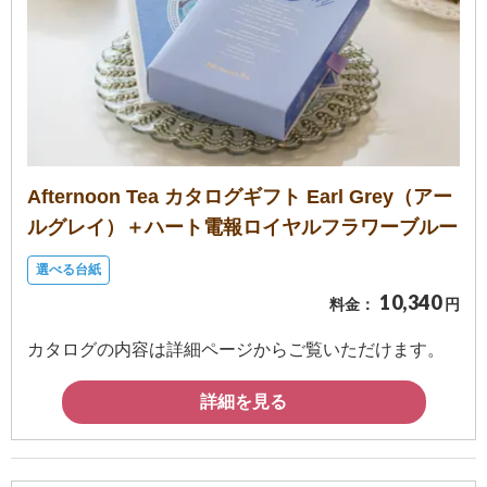
報
マ
ニ
ュ
ア
ル・
Afternoon Tea カタログギフト Earl Grey（アー
Q&A
ルグレイ）＋ハート電報ロイヤルフラワーブルー
み
選べる台紙
ん
10,340
料金：
円
な
カタログの内容は詳細ページからご覧いただけます。
の
文
詳細を見る
集
例