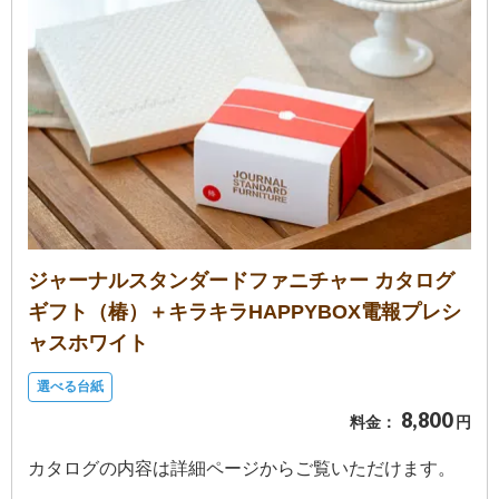
ス
ハ
ー
ト
電
報
ラ
ボ
ジャーナルスタンダードファニチャー カタログ
ギフト（椿）＋キラキラHAPPYBOX電報プレシ
お
ャスホワイト
問
い
選べる台紙
合
8,800
料金：
円
わ
カタログの内容は詳細ページからご覧いただけます。
せ