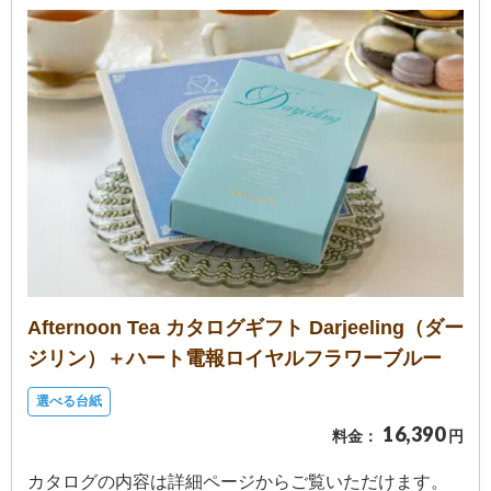
結
婚
式
に
贈
る
電
報-
Tips
集
Afternoon Tea カタログギフト Darjeeling（ダー
お
ジリン）＋ハート電報ロイヤルフラワーブルー
悔
選べる台紙
や
16,390
料金：
円
み
に
カタログの内容は詳細ページからご覧いただけます。