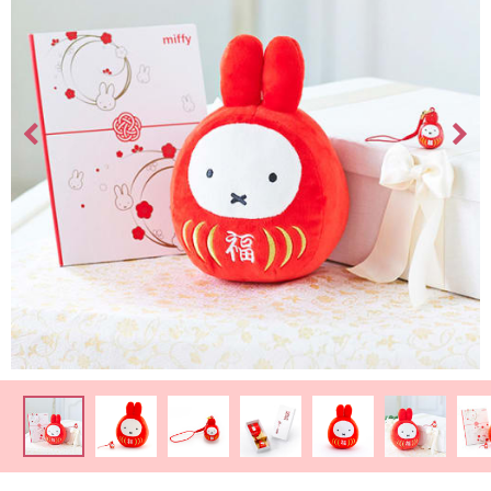
最
短
お
届
け
日
検
索
ご
注
文
内
容
の
ご