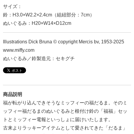
報
サイズ：
マ
鈴：H3.0×W2.2×2.4cm（組紐部分：7cm）
ニ
ぬいぐるみ：H20×W14×D12cm
ュ
ア
Illustrations Dick Bruna © copyright Mercis bv, 1953-2025
ル・
www.miffy.com
Q&A
ぬいぐるみ／鈴製造元：セキグチ
み
ん
な
商品説明
の
福が転がり込んできそうなミッフィーの福だるま。そのミ
文
ッフィー福だるまのぬいぐるみと根付け鈴の「福福」セッ
集
トとミッフィー電報といっしょに届けいたします。
例
古来よりラッキーアイテムとして愛されてきた「だるま」