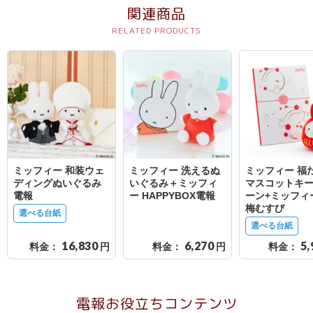
送
関連商品
る
電
報-
Tips
集
法
人
ミッフィー 和装ウェ
ミッフィー 洗えるぬ
ミッフィー 福
会
ディングぬいぐるみ
いぐるみ＋ミッフィ
マスコットキ
電報
ー HAPPYBOX電報
ーン+ミッフィ
員
梅むすび
選べる台紙
向
選べる台紙
け
16,830
6,270
5,
料金：
円
料金：
円
料金：
サ
ー
ビ
電報お役立ちコンテンツ