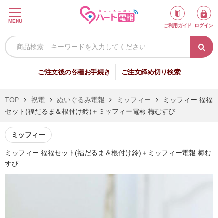
ロ
MENU
ご利用ガイド
ログイン
グ
イ
ン
新
ご注文後の各種お手続き
ご注文締め切り検索
規
会
TOP
祝電
ぬいぐるみ電報
ミッフィー
ミッフィー 福福
員
セット(福だるま＆根付け鈴)＋ミッフィー電報 梅むすび
登
録
ミッフィー
ミッフィー 福福セット(福だるま＆根付け鈴)＋ミッフィー電報 梅む
すび
祝
弔
電
電