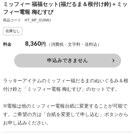
ミッフィー 福福セット(福だるま＆根付け鈴)＋ミッ
確
フィー電報 梅むすび
認
商品コード HT_MF_018MU
（非
在庫なし
会
員
8,360
円
（消費税・文字料・送料込）
料金
の
方）
申込みできません
ご
ラッキーアイテムのミッフィー福だるまのぬいぐるみ＆根
利
付け鈴と「ミッフィー電報 梅むすび」のセットです。
用
ガ
※電報は他のミッフィー電報台紙に変更することが可能で
イ
す。ご希望の方は「台紙を変更して申し込む」ボタンから
ド
お申し込みください。
電