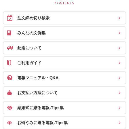
ス
ハ
注文締め切り検索
ー
みんなの文例集
ト
電
配送について
報
ラ
ご利用ガイド
ボ
電報マニュアル・Q&A
お
問
お支払い方法について
い
合
結婚式に贈る電報-Tips集
わ
せ
お悔やみに送る電報-Tips集