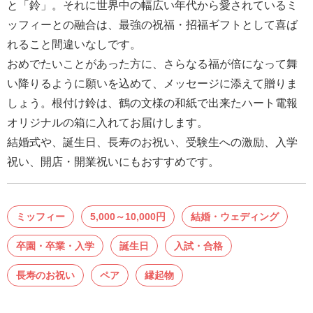
と「鈴」。それに世界中の幅広い年代から愛されているミ
結
ッフィーとの融合は、最強の祝福・招福ギフトとして喜ば
婚
れること間違いなしです。
式
おめでたいことがあった方に、さらなる福が倍になって舞
に
い降りるように願いを込めて、メッセージに添えて贈りま
贈
しょう。根付け鈴は、鶴の文様の和紙で出来たハート電報
る
オリジナルの箱に入れてお届けします。
電
結婚式や、誕生日、長寿のお祝い、受験生への激励、入学
報-
祝い、開店・開業祝いにもおすすめです。
Tips
集
ミッフィー
5,000～10,000円
結婚・ウェディング
お
悔
卒園・卒業・入学
誕生日
入試・合格
や
長寿のお祝い
ペア
縁起物
み
に