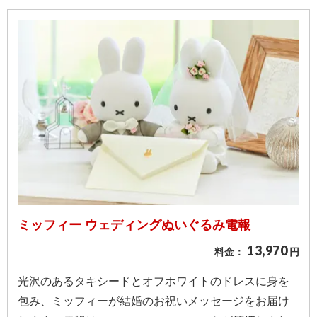
最
短
お
届
け
日
検
索
ご
注
ミッフィー ウェディングぬいぐるみ電報
文
13,970
料金：
円
内
容
光沢のあるタキシードとオフホワイトのドレスに身を
の
包み、ミッフィーが結婚のお祝いメッセージをお届け
ご