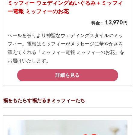
ミッフィー ウェディングぬいぐるみ＋ミッフィ
報
ー電報 ミッフィーのお花
マ
13,970
ニ
料金：
円
ュ
ベールを被りより神聖なウェディングスタイルのミッ
ア
フィー。電報はミッフィーがメッセージに華やかさを
ル・
添えてくれる「ミッフィー電報 ミッフィーのお花」を
Q&A
お届けいたします。
み
詳細を見る
ん
な
の
福をもたらす福だるまミッフィーたち
文
集
例