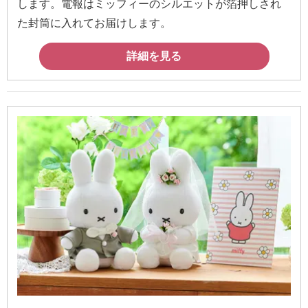
します。電報はミッフィーのシルエットが箔押しされ
確
た封筒に入れてお届けします。
認
（非
詳細を見る
会
員
の
方）
ご
利
用
ガ
イ
ド
電