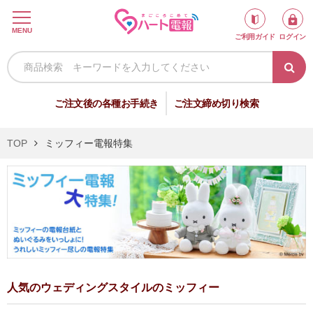
ロ
MENU
ご利用ガイド
ログイン
グ
イ
ン
新
ご注文後の各種お手続き
ご注文締め切り検索
規
会
TOP
ミッフィー電報特集
員
登
録
祝
弔
電
電
人気のウェディングスタイルのミッフィー