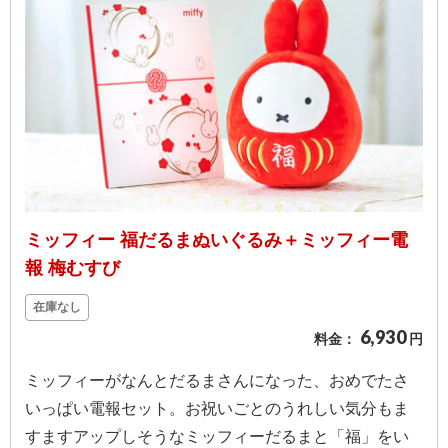
結
婚
式
に
贈
る
電
報-
Tips
ミッフィー 福だるまぬいぐるみ＋ミッフィー電
集
報 梅むすび
在庫なし
お
6,930
料金：
円
悔
や
ミッフィーがなんとだるまさんになった、おめでたさ
み
いっぱい電報セット。お祝いごとのうれしい気分もま
に
すますアップしそうなミッフィーだるまと「福」をい