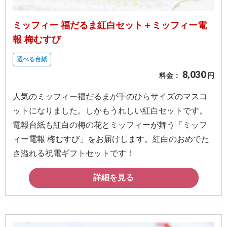
ス
ミッフィー 福だるま紅白セット＋ミッフィー電
ハ
報 梅むすび
ー
ト
選べる台紙
電
8,030
料金：
円
報
人気のミッフィー福だるまが手のひらサイズのマスコ
ラ
ットになりました。しかもうれしい紅白セットです。
ボ
電報台紙も紅白の梅の花とミッフィーが舞う「ミッフ
ィー電報 梅むすび」をお届けします。紅白のおめでた
お
さ溢れる祝電ギフトセットです！
問
い
詳細を見る
合
わ
せ