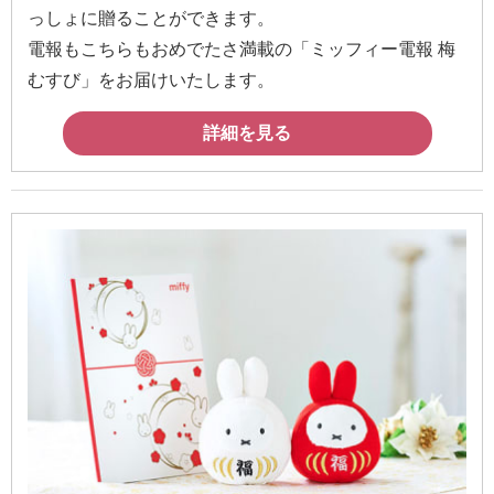
送
っしょに贈ることができます。
る
電報もこちらもおめでたさ満載の「ミッフィー電報 梅
電
むすび」をお届けいたします。
報-
詳細を見る
Tips
集
法
人
会
員
向
け
サ
ー
ビ