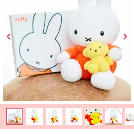
最
短
お
届
け
日
検
索
ご
注
文
内
容
の
ご