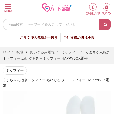
ロ
MENU
ご利用ガイド
ログイン
グ
イ
ン
新
ご注文後の各種お手続き
ご注文締め切り検索
規
会
TOP
祝電
ぬいぐるみ電報
ミッフィー
くまちゃん抱き
員
ミッフィー ぬいぐるみ＋ミッフィー HAPPYBOX電報
登
録
ミッフィー
くまちゃん抱きミッフィー ぬいぐるみ＋ミッフィー HAPPYBOX電
報
祝
弔
電
電