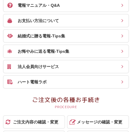
ス
電報マニュアル・Q&A
ハ
お支払い方法について
ー
ト
結婚式に贈る電報-Tips集
電
報
お悔やみに送る電報-Tips集
ラ
法人会員向けサービス
ボ
ハート電報ラボ
お
問
ご注文後の各種お手続き
い
合
わ
ご注文内容の確認・変更
メッセージの確認・変更
せ