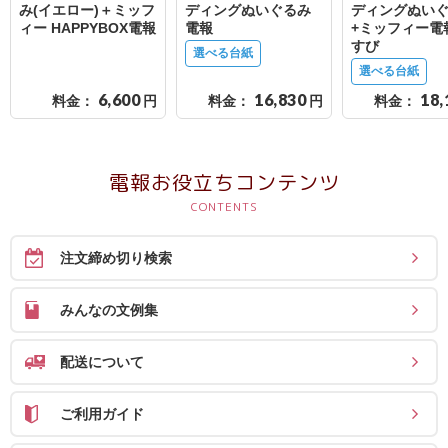
送
み(イエロー)＋ミッフ
ディングぬいぐるみ
ディングぬい
ィー HAPPYBOX電報
電報
+ミッフィー電
る
すび
選べる台紙
電
選べる台紙
報-
6,600
16,830
18,
料金：
円
料金：
円
料金：
Tips
集
電報お役立ちコンテンツ
法
人
注文締め切り検索
会
員
みんなの文例集
向
け
配送について
サ
ー
ご利用ガイド
ビ