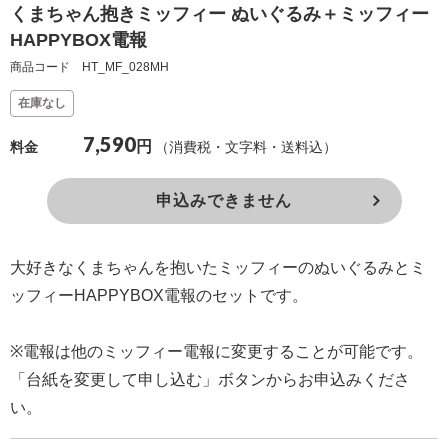
くまちゃん抱きミッフィー ぬいぐるみ＋ミッフィー
確
HAPPYBOX電報
認
商品コード HT_MF_028MH
（非
在庫なし
会
員
7,590
円
（消費税・文字料・送料込）
料金
の
方）
申込みできません
ご
大好きなくまちゃんを抱いたミッフィーのぬいぐるみとミ
利
ッフィーHAPPYBOX電報のセットです。
用
ガ
※電報は他のミッフィー電報に変更することが可能です。
イ
「台紙を変更して申し込む」ボタンからお申込みくださ
ド
い。
電