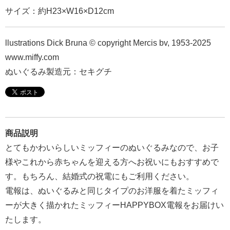
報
サイズ：約H23×W16×D12cm
マ
ニ
llustrations Dick Bruna © copyright Mercis bv, 1953-2025
ュ
www.miffy.com
ア
ぬいぐるみ製造元：セキグチ
ル・
Q&A
み
商品説明
ん
とてもかわいらしいミッフィーのぬいぐるみなので、お子
な
様やこれから赤ちゃんを迎える方へお祝いにもおすすめで
の
す。もちろん、結婚式の祝電にもご利用ください。
文
電報は、ぬいぐるみと同じタイプのお洋服を着たミッフィ
集
ーが大きく描かれたミッフィーHAPPYBOX電報をお届けい
例
たします。