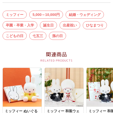
結
婚
ミッフィー
5,000～10,000円
結婚・ウェディング
式
に
卒園・卒業・入学
誕生日
出産祝い
ひなまつり
贈
こどもの日
七五三
孫の日
る
電
報-
関連商品
Tips
集
お
悔
や
み
に
ミッフィー ぬいぐる
ミッフィー 和装ウェ
ミッフィー 和