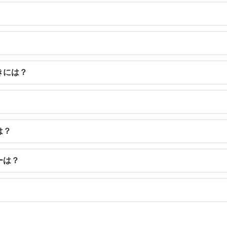
きには？
は？
ーは？