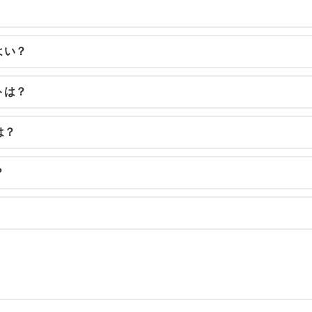
よい？
トは？
は？
？